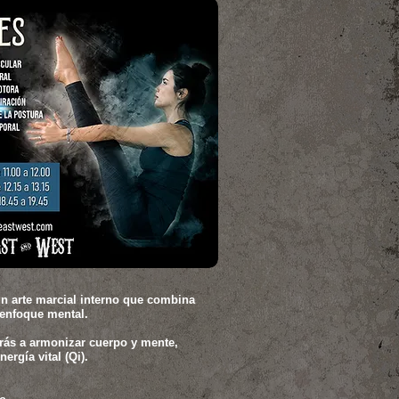
 un arte marcial interno que combina
 enfoque mental.
erás a armonizar cuerpo y mente,
ergía vital (Qi).