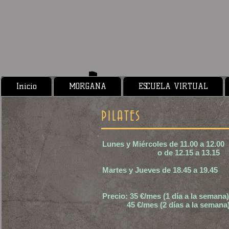
Inicio
MORGANA
ESCUELA VIRTUAL
PILATES
Lunes y Miércoles de 11.00 a 12.00
o de 12.15 a 13.15
Martes y Jueves de 18.45 a 19.45
Precio: 35 €/mes (1 día a la semana)
45 €/mes (2 días a la semana