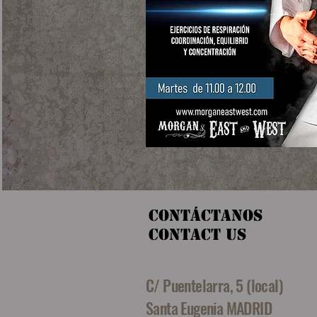
​​​Contáctanos
CONTACT US
C/ Puentelarra, 5 (local)
Santa Eugenia MADRID