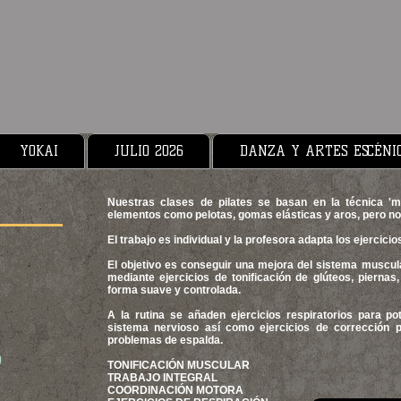
YOKAI
JULIO 2026
DANZA Y ARTES ESCÉNI
Nuestras clases de pilates se basan en la técnica 'mat
elementos como pelotas, gomas elásticas y aros, pero no
El trabajo es individual y la profesora adapta los ejercici
El objetivo es conseguir una mejora del sistema muscula
mediante ejercicios de tonificación de glúteos, pierna
forma suave y controlada.
A la rutina se añaden ejercicios respiratorios para p
sistema nervioso así como ejercicios de corrección po
problemas de espalda.
)
TONIFICACIÓN MUSCULAR​
TRABAJO INTEGRAL​
COORDINACIÓN MOTORA​