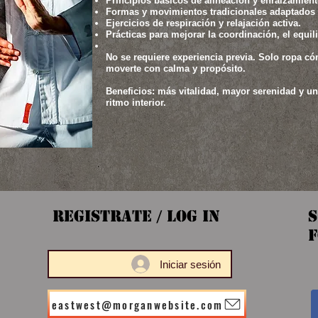
Principios básicos de alineación y enraizamient
Formas y movimientos tradicionales adaptados a
Ejercicios de respiración y relajación activa.
Prácticas para mejorar la coordinación, el equil
No se requiere experiencia previa. Solo ropa c
moverte con calma y propósito.
Beneficios: más vitalidad, mayor serenidad y u
ritmo interior.
Registrate / Log In
S
F
Iniciar sesión
eastwest@morganwebsite.com